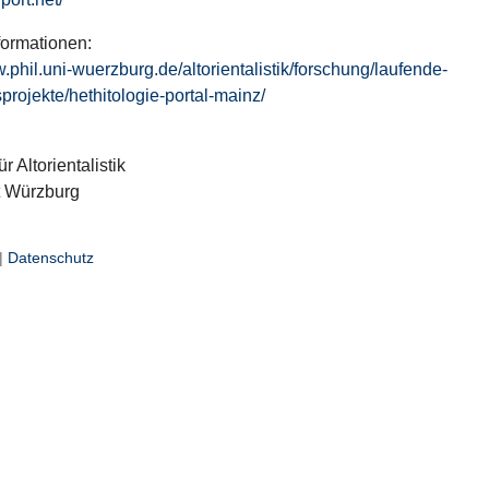
formationen:
w.phil.uni-wuerzburg.de/altorientalistik/forschung/laufende-
projekte/hethitologie-portal-mainz/
ür Altorientalistik
t Würzburg
|
Datenschutz