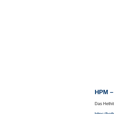
HPM – 
Das Hethito
https://het