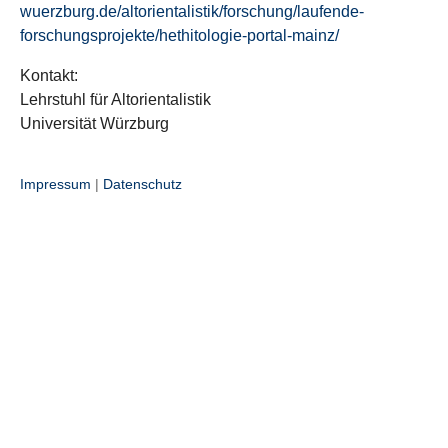
wuerzburg.de/altorientalistik/forschung/laufende-
forschungsprojekte/hethitologie-portal-mainz/
Kontakt:
Lehrstuhl für Altorientalistik
Universität Würzburg
Impressum
|
Datenschutz