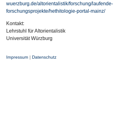
wuerzburg.de/altorientalistik/forschung/laufende-
forschungsprojekte/hethitologie-portal-mainz/
Kontakt:
Lehrstuhl für Altorientalistik
Universität Würzburg
Impressum
|
Datenschutz