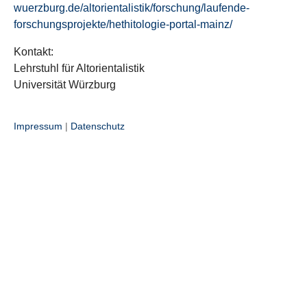
wuerzburg.de/altorientalistik/forschung/laufende-
forschungsprojekte/hethitologie-portal-mainz/
Kontakt:
Lehrstuhl für Altorientalistik
Universität Würzburg
Impressum
|
Datenschutz