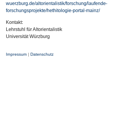
wuerzburg.de/altorientalistik/forschung/laufende-
forschungsprojekte/hethitologie-portal-mainz/
Kontakt:
Lehrstuhl für Altorientalistik
Universität Würzburg
Impressum
|
Datenschutz