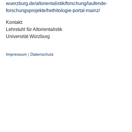
wuerzburg.de/altorientalistik/forschung/laufende-
forschungsprojekte/hethitologie-portal-mainz/
Kontakt:
Lehrstuhl für Altorientalistik
Universität Würzburg
Impressum
|
Datenschutz