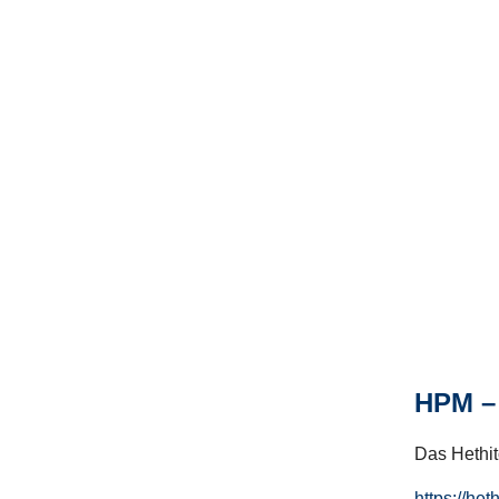
HPM – 
Das Hethito
https://het