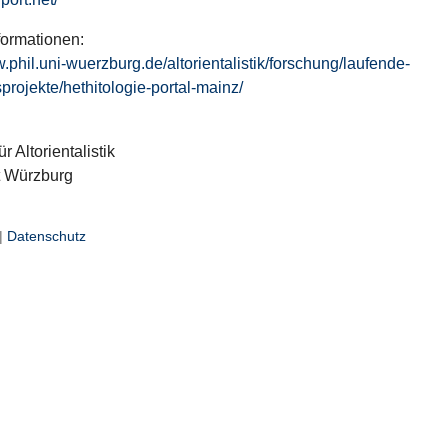
formationen:
w.phil.uni-wuerzburg.de/altorientalistik/forschung/laufende-
projekte/hethitologie-portal-mainz/
ür Altorientalistik
t Würzburg
|
Datenschutz