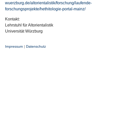
wuerzburg.de/altorientalistik/forschung/laufende-
forschungsprojekte/hethitologie-portal-mainz/
Kontakt:
Lehrstuhl für Altorientalistik
Universität Würzburg
Impressum
|
Datenschutz