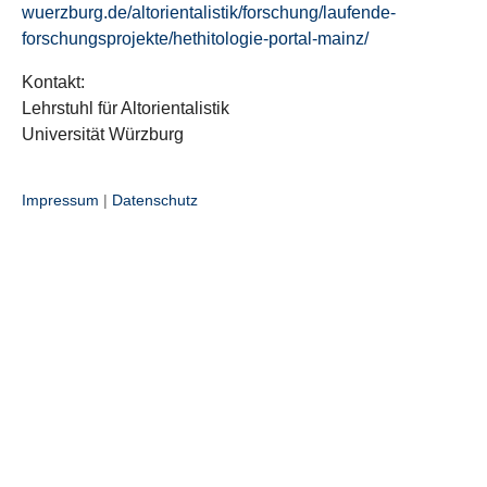
wuerzburg.de/altorientalistik/forschung/laufende-
forschungsprojekte/hethitologie-portal-mainz/
Kontakt:
Lehrstuhl für Altorientalistik
Universität Würzburg
Impressum
|
Datenschutz