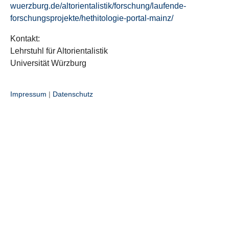
wuerzburg.de/altorientalistik/forschung/laufende-
forschungsprojekte/hethitologie-portal-mainz/
Kontakt:
Lehrstuhl für Altorientalistik
Universität Würzburg
Impressum
|
Datenschutz