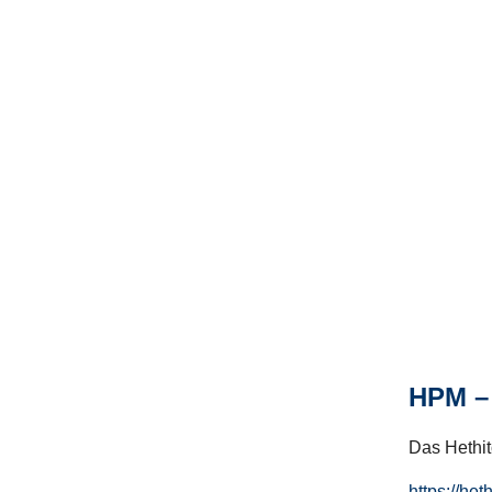
HPM – 
Das Hethito
https://het