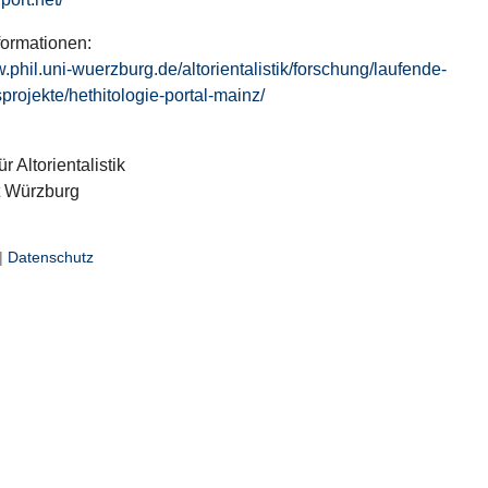
formationen:
w.phil.uni-wuerzburg.de/altorientalistik/forschung/laufende-
projekte/hethitologie-portal-mainz/
ür Altorientalistik
t Würzburg
|
Datenschutz