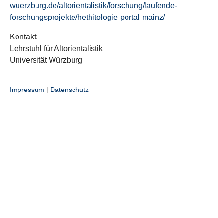
wuerzburg.de/altorientalistik/forschung/laufende-
forschungsprojekte/hethitologie-portal-mainz/
Kontakt:
Lehrstuhl für Altorientalistik
Universität Würzburg
Impressum
|
Datenschutz