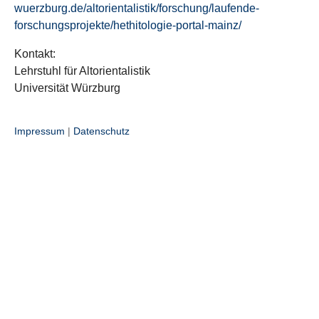
wuerzburg.de/altorientalistik/forschung/laufende-
forschungsprojekte/hethitologie-portal-mainz/
Kontakt:
Lehrstuhl für Altorientalistik
Universität Würzburg
Impressum
|
Datenschutz