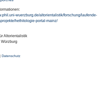
formationen:
w.phil.uni-wuerzburg.de/altorientalistik/forschung/laufende-
projekte/hethitologie-portal-mainz/
ür Altorientalistik
t Würzburg
|
Datenschutz