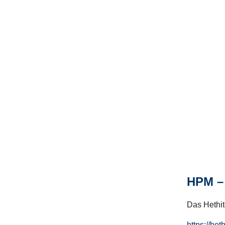
HPM – 
Das Hethito
https://het