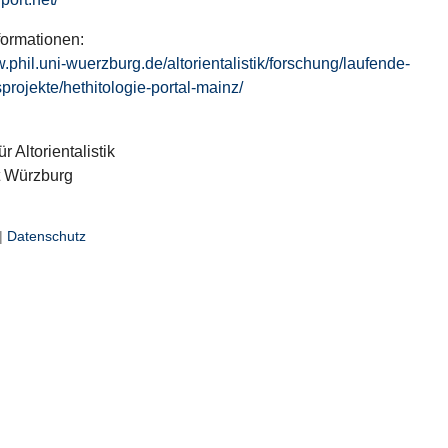
formationen:
w.phil.uni-wuerzburg.de/altorientalistik/forschung/laufende-
projekte/hethitologie-portal-mainz/
ür Altorientalistik
t Würzburg
|
Datenschutz