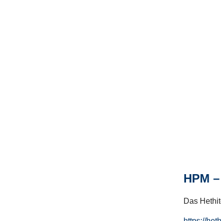
HPM – 
Das Hethito
https://het