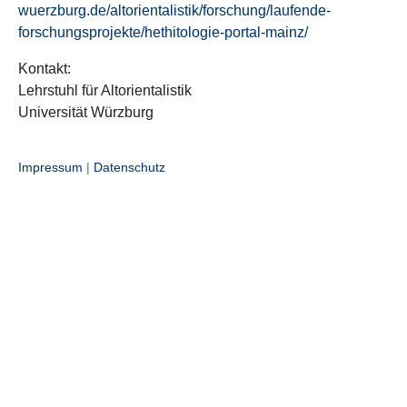
wuerzburg.de/altorientalistik/forschung/laufende-
forschungsprojekte/hethitologie-portal-mainz/
Kontakt:
Lehrstuhl für Altorientalistik
Universität Würzburg
Impressum
|
Datenschutz