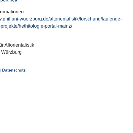
formationen:
w.phil.uni-wuerzburg.de/altorientalistik/forschung/laufende-
projekte/hethitologie-portal-mainz/
ür Altorientalistik
t Würzburg
|
Datenschutz