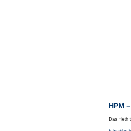
HPM – 
Das Hethito
https://het