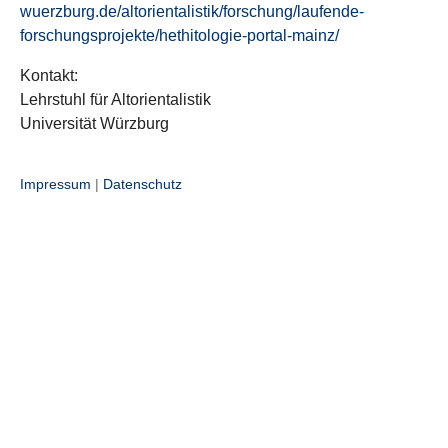
wuerzburg.de/altorientalistik/forschung/laufende-
forschungsprojekte/hethitologie-portal-mainz/
Kontakt:
Lehrstuhl für Altorientalistik
Universität Würzburg
Impressum
|
Datenschutz