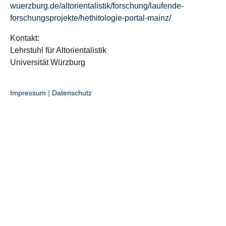
wuerzburg.de/altorientalistik/forschung/laufende-
forschungsprojekte/hethitologie-portal-mainz/
Kontakt:
Lehrstuhl für Altorientalistik
Universität Würzburg
Impressum
|
Datenschutz