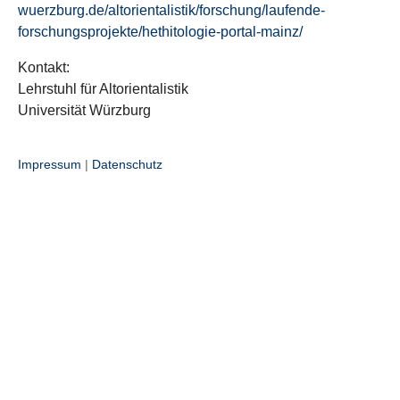
wuerzburg.de/altorientalistik/forschung/laufende-
forschungsprojekte/hethitologie-portal-mainz/
Kontakt:
Lehrstuhl für Altorientalistik
Universität Würzburg
Impressum
|
Datenschutz