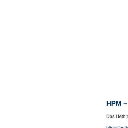
HPM – 
Das Hethito
https://het