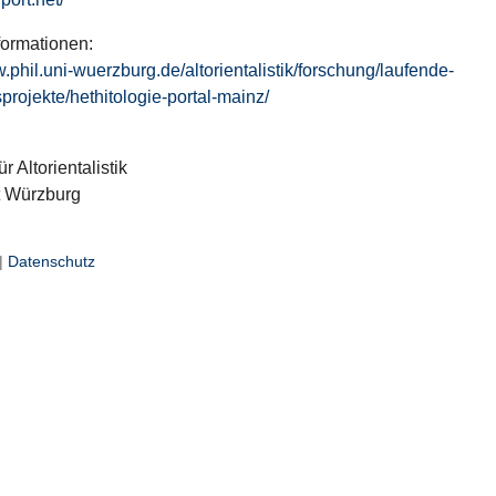
formationen:
w.phil.uni-wuerzburg.de/altorientalistik/forschung/laufende-
projekte/hethitologie-portal-mainz/
ür Altorientalistik
t Würzburg
|
Datenschutz