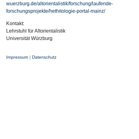
wuerzburg.de/altorientalistik/forschung/laufende-
forschungsprojekte/hethitologie-portal-mainz/
Kontakt:
Lehrstuhl für Altorientalistik
Universität Würzburg
Impressum
|
Datenschutz