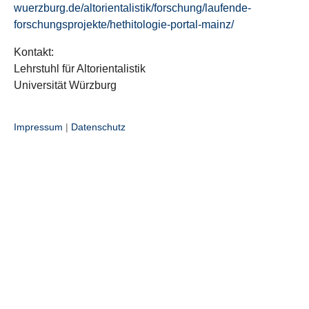
wuerzburg.de/altorientalistik/forschung/laufende-
forschungsprojekte/hethitologie-portal-mainz/
Kontakt:
Lehrstuhl für Altorientalistik
Universität Würzburg
Impressum
|
Datenschutz