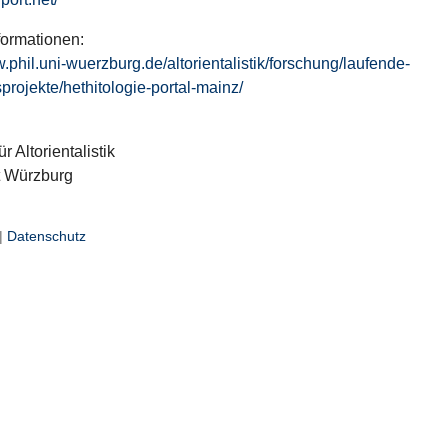
formationen:
w.phil.uni-wuerzburg.de/altorientalistik/forschung/laufende-
projekte/hethitologie-portal-mainz/
ür Altorientalistik
t Würzburg
|
Datenschutz