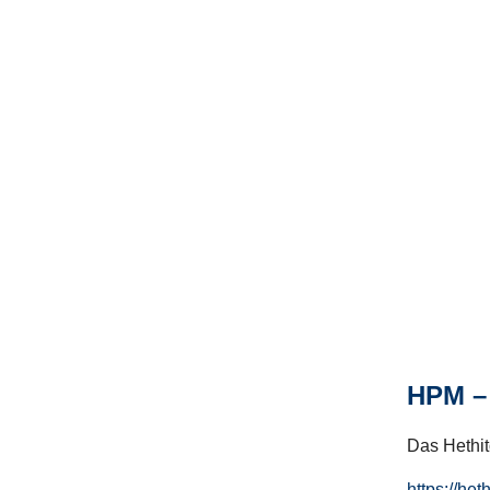
HPM – 
Das Hethito
https://het