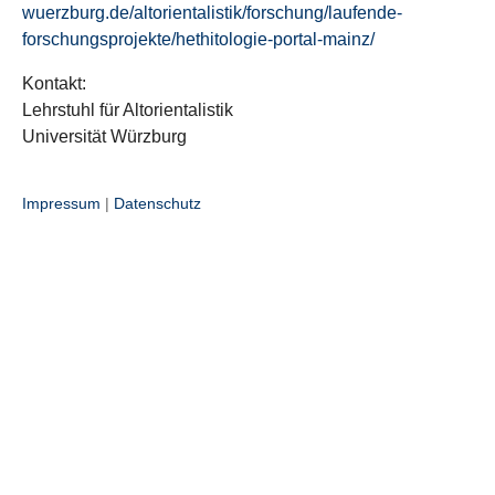
wuerzburg.de/altorientalistik/forschung/laufende-
forschungsprojekte/hethitologie-portal-mainz/
Kontakt:
Lehrstuhl für Altorientalistik
Universität Würzburg
Impressum
|
Datenschutz