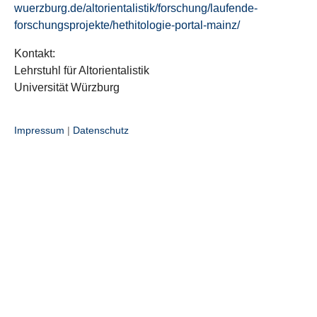
wuerzburg.de/altorientalistik/forschung/laufende-
forschungsprojekte/hethitologie-portal-mainz/
Kontakt:
Lehrstuhl für Altorientalistik
Universität Würzburg
Impressum
|
Datenschutz