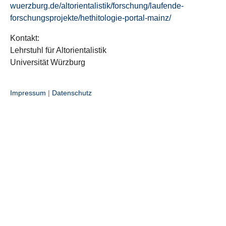
wuerzburg.de/altorientalistik/forschung/laufende-
forschungsprojekte/hethitologie-portal-mainz/
Kontakt:
Lehrstuhl für Altorientalistik
Universität Würzburg
Impressum
|
Datenschutz