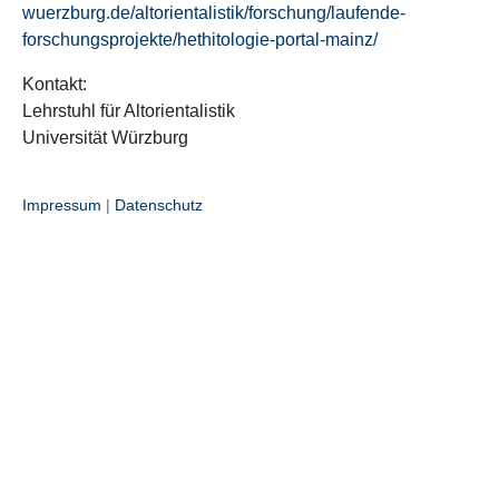
wuerzburg.de/altorientalistik/forschung/laufende-
forschungsprojekte/hethitologie-portal-mainz/
Kontakt:
Lehrstuhl für Altorientalistik
Universität Würzburg
Impressum
|
Datenschutz