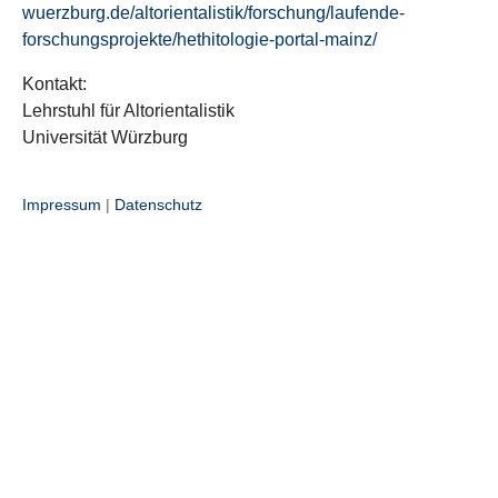
wuerzburg.de/altorientalistik/forschung/laufende-
forschungsprojekte/hethitologie-portal-mainz/
Kontakt:
Lehrstuhl für Altorientalistik
Universität Würzburg
Impressum
|
Datenschutz