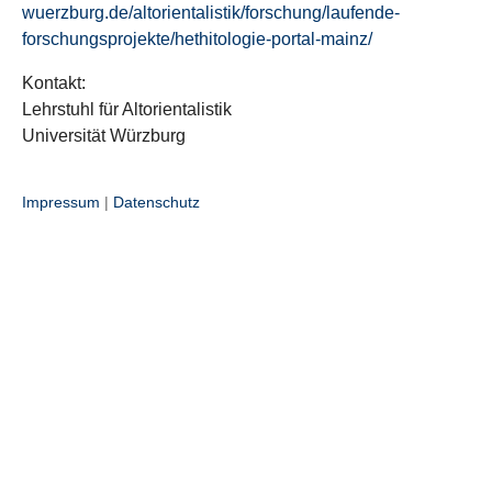
wuerzburg.de/altorientalistik/forschung/laufende-
forschungsprojekte/hethitologie-portal-mainz/
Kontakt:
Lehrstuhl für Altorientalistik
Universität Würzburg
Impressum
|
Datenschutz