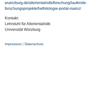
wuerzburg.de/altorientalistik/forschung/laufende-
forschungsprojekte/hethitologie-portal-mainz/
Kontakt:
Lehrstuhl für Altorientalistik
Universität Würzburg
Impressum
|
Datenschutz