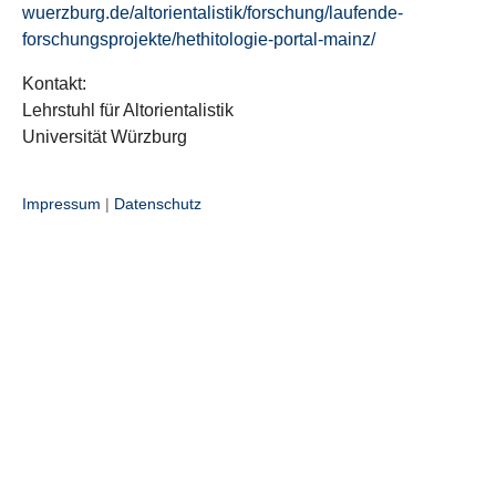
wuerzburg.de/altorientalistik/forschung/laufende-
forschungsprojekte/hethitologie-portal-mainz/
Kontakt:
Lehrstuhl für Altorientalistik
Universität Würzburg
Impressum
|
Datenschutz