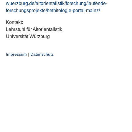
wuerzburg.de/altorientalistik/forschung/laufende-
forschungsprojekte/hethitologie-portal-mainz/
Kontakt:
Lehrstuhl für Altorientalistik
Universität Würzburg
Impressum
|
Datenschutz