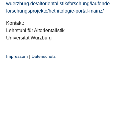
wuerzburg.de/altorientalistik/forschung/laufende-
forschungsprojekte/hethitologie-portal-mainz/
Kontakt:
Lehrstuhl für Altorientalistik
Universität Würzburg
Impressum
|
Datenschutz