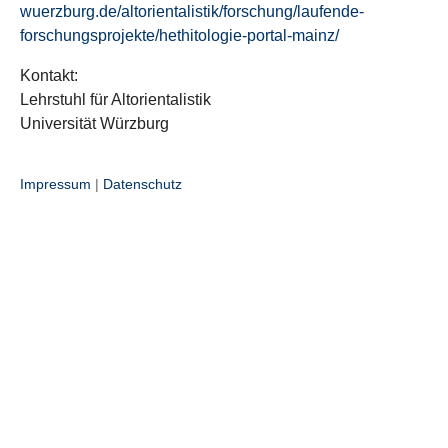
wuerzburg.de/altorientalistik/forschung/laufende-
forschungsprojekte/hethitologie-portal-mainz/
Kontakt:
Lehrstuhl für Altorientalistik
Universität Würzburg
Impressum
|
Datenschutz