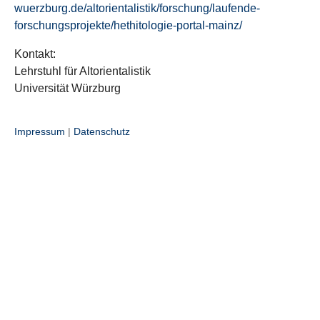
wuerzburg.de/altorientalistik/forschung/laufende-
forschungsprojekte/hethitologie-portal-mainz/
Kontakt:
Lehrstuhl für Altorientalistik
Universität Würzburg
Impressum
|
Datenschutz