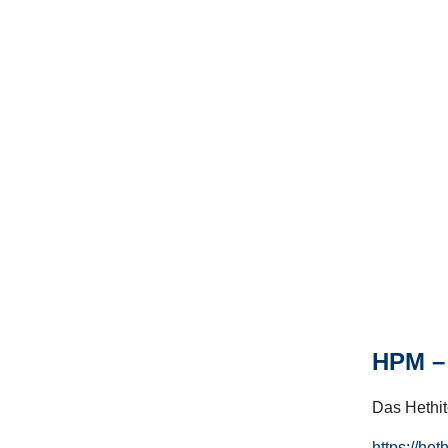
HPM – 
Das Hethito
https://het