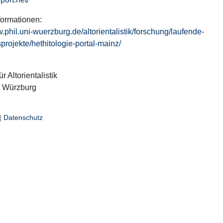
formationen:
w.phil.uni-wuerzburg.de/altorientalistik/forschung/laufende-
projekte/hethitologie-portal-mainz/
ür Altorientalistik
t Würzburg
|
Datenschutz