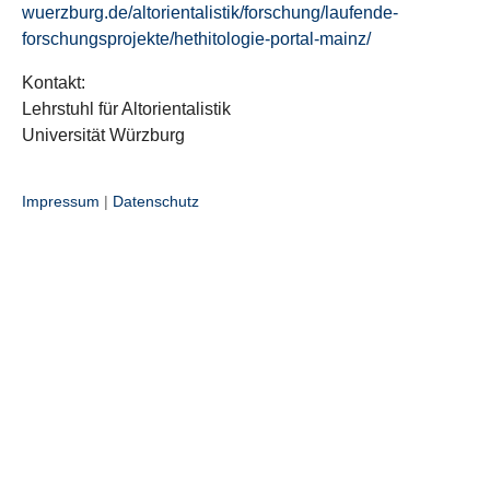
wuerzburg.de/altorientalistik/forschung/laufende-
forschungsprojekte/hethitologie-portal-mainz/
Kontakt:
Lehrstuhl für Altorientalistik
Universität Würzburg
Impressum
|
Datenschutz