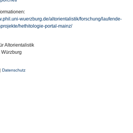
formationen:
w.phil.uni-wuerzburg.de/altorientalistik/forschung/laufende-
projekte/hethitologie-portal-mainz/
ür Altorientalistik
t Würzburg
|
Datenschutz