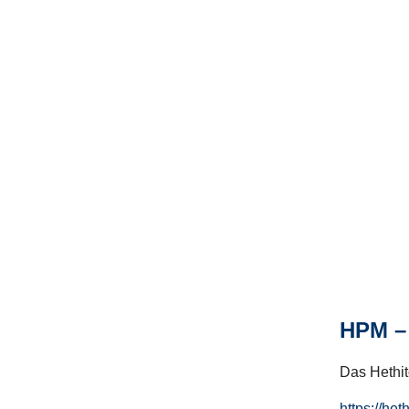
HPM – 
Das Hethito
https://het