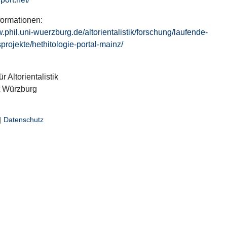
formationen:
w.phil.uni-wuerzburg.de/altorientalistik/forschung/laufende-
projekte/hethitologie-portal-mainz/
ür Altorientalistik
t Würzburg
|
Datenschutz