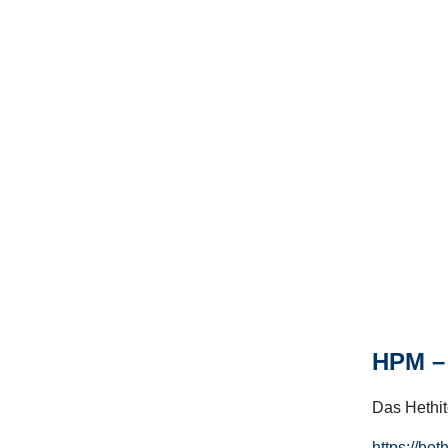
HPM – 
Das Hethito
https://het