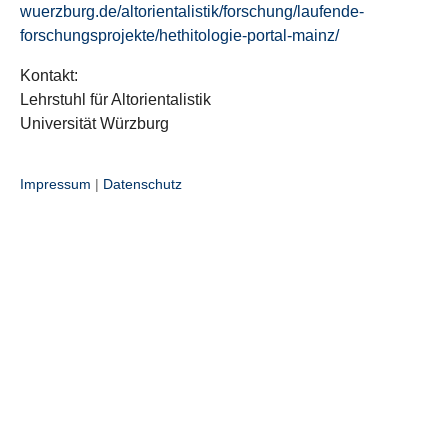
wuerzburg.de/altorientalistik/forschung/laufende-
forschungsprojekte/hethitologie-portal-mainz/
Kontakt:
Lehrstuhl für Altorientalistik
Universität Würzburg
Impressum
|
Datenschutz