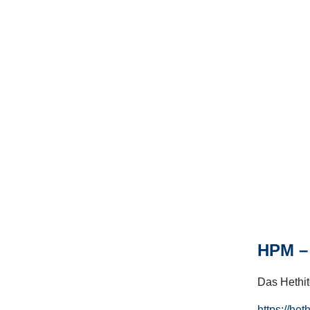
HPM – 
Das Hethito
https://het