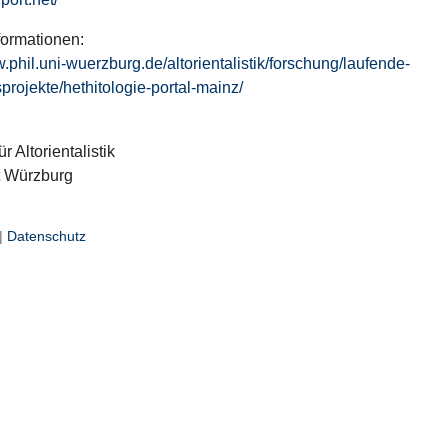
formationen:
w.phil.uni-wuerzburg.de/altorientalistik/forschung/laufende-
projekte/hethitologie-portal-mainz/
ür Altorientalistik
t Würzburg
|
Datenschutz