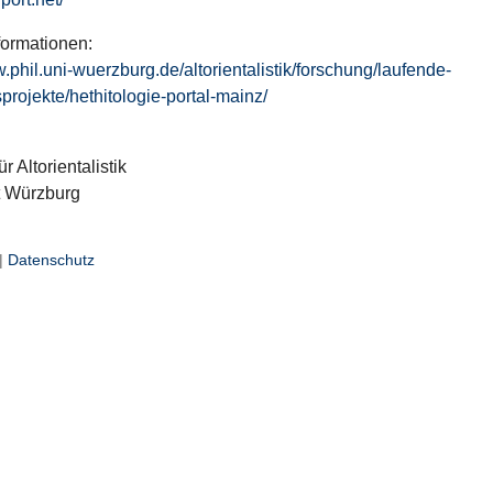
formationen:
w.phil.uni-wuerzburg.de/altorientalistik/forschung/laufende-
projekte/hethitologie-portal-mainz/
ür Altorientalistik
t Würzburg
|
Datenschutz