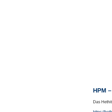
HPM – 
Das Hethito
https://het