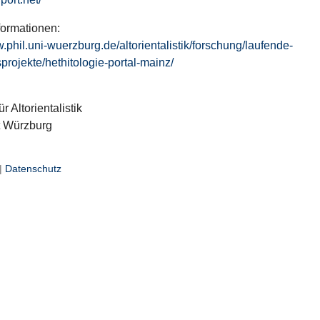
formationen:
w.phil.uni-wuerzburg.de/altorientalistik/forschung/laufende-
projekte/hethitologie-portal-mainz/
ür Altorientalistik
t Würzburg
|
Datenschutz