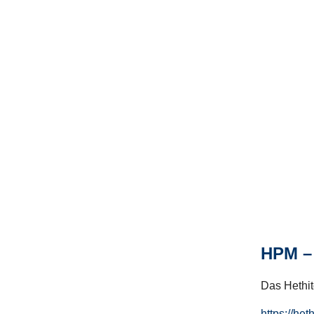
HPM – 
Das Hethito
https://het