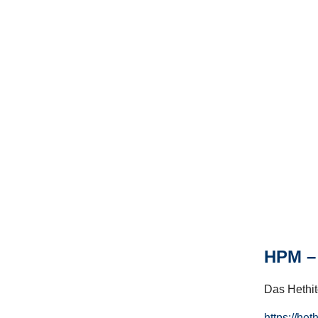
HPM – 
Das Hethito
https://het