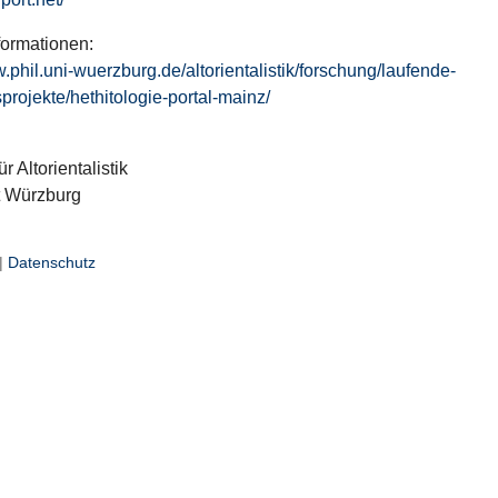
formationen:
w.phil.uni-wuerzburg.de/altorientalistik/forschung/laufende-
projekte/hethitologie-portal-mainz/
ür Altorientalistik
t Würzburg
|
Datenschutz