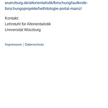
wuerzburg.de/altorientalistik/forschung/laufende-
forschungsprojekte/hethitologie-portal-mainz/
Kontakt:
Lehrstuhl für Altorientalistik
Universität Würzburg
Impressum
|
Datenschutz