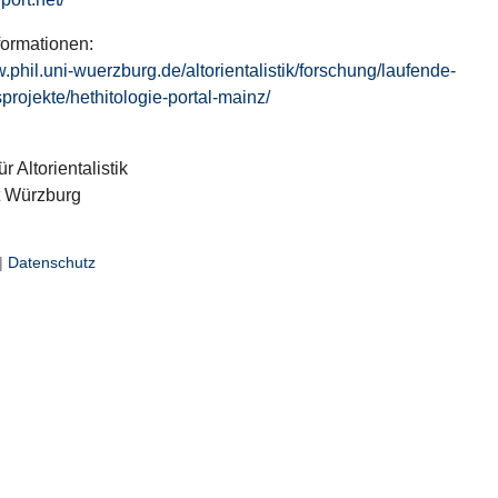
formationen:
w.phil.uni-wuerzburg.de/altorientalistik/forschung/laufende-
projekte/hethitologie-portal-mainz/
ür Altorientalistik
t Würzburg
|
Datenschutz