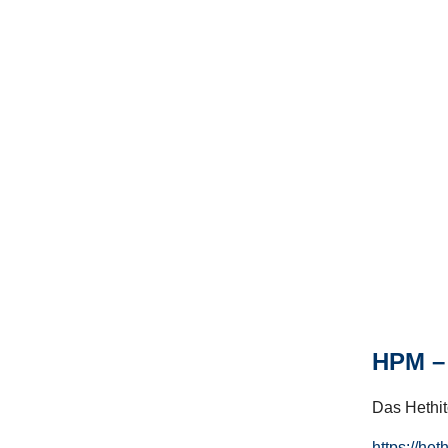
HPM – 
Das Hethito
https://het