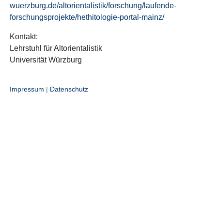
wuerzburg.de/altorientalistik/forschung/laufende-
forschungsprojekte/hethitologie-portal-mainz/
Kontakt:
Lehrstuhl für Altorientalistik
Universität Würzburg
Impressum
|
Datenschutz