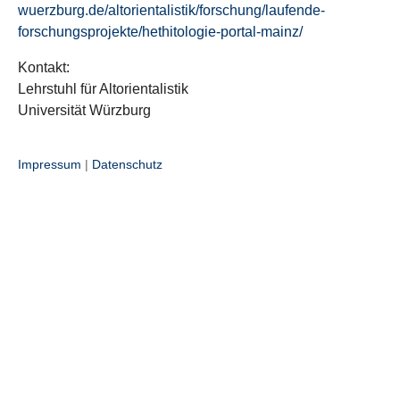
wuerzburg.de/altorientalistik/forschung/laufende-
forschungsprojekte/hethitologie-portal-mainz/
Kontakt:
Lehrstuhl für Altorientalistik
Universität Würzburg
Impressum
|
Datenschutz