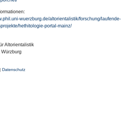
formationen:
w.phil.uni-wuerzburg.de/altorientalistik/forschung/laufende-
projekte/hethitologie-portal-mainz/
ür Altorientalistik
t Würzburg
|
Datenschutz