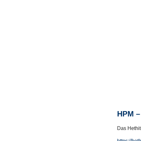
HPM – 
Das Hethito
https://het